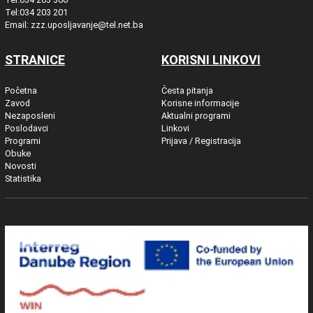
Tel:034 203 201
Email: zzz.uposljavanje@tel.net.ba
STRANICE
KORISNI LINKOVI
Početna
Česta pitanja
Zavod
Korisne informacije
Nezaposleni
Aktualni programi
Poslodavci
Linkovi
Programi
Prijava / Registracija
Obuke
Novosti
Statistika