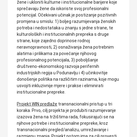
žene i ukloniti kulturne i institucionalne barijere koje
sprečavaju žene da iskoriste svoj profesionalni
potencijal. Očekivani učinak je postizanje pozitivnih
promjena u smislu: 1) boljeg razumijevanja ženskih
potreba i nedostataka u znanju s jedne strane, te
kulturoloških i institucionalnih prepreka s druge
strane, koje zajedno doprinose rodnoj
neravnopravnosti, 2) osnaživanja žena potrebnim
alatima i prilikama za povećanje njihovog
profesionalnog potencijala, 3) poboljšanje
društveno-ekonomskog razvoja perifernih
industrijskih regija u Podunavlju i 4) učinkovitije
donošenje politika na različitim razinama, koje mogu
usvojiti inkluzivnije mjere i prakse i eliminirati
institucionalne prepreke.
Projekt WIN predlaže
transnacionalni pristup u tri
koraka. Prvo, cilj projekta je produbiti razumijevanje
izazova žena na tržištima rada, fokusirajući se na
njihove potrebe i institucionalne prepreke, kroz
transnacionalni pregled/analizu, umrežavanje i
razmjenu znanja. Projekt potom ima za cilj provesti