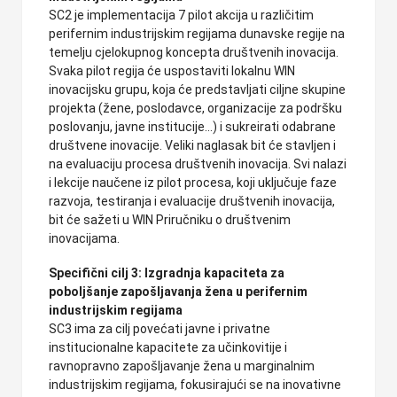
SC2 je implementacija 7 pilot akcija u različitim
perifernim industrijskim regijama dunavske regije na
temelju cjelokupnog koncepta društvenih inovacija.
Svaka pilot regija će uspostaviti lokalnu WIN
inovacijsku grupu, koja će predstavljati ciljne skupine
projekta (žene, poslodavce, organizacije za podršku
poslovanju, javne institucije...) i sukreirati odabrane
društvene inovacije. Veliki naglasak bit će stavljen i
na evaluaciju procesa društvenih inovacija. Svi nalazi
i lekcije naučene iz pilot procesa, koji uključuje faze
razvoja, testiranja i evaluacije društvenih inovacija,
bit će sažeti u WIN Priručniku o društvenim
inovacijama.
Specifični cilj 3: Izgradnja kapaciteta za
poboljšanje zapošljavanja žena u perifernim
industrijskim regijama
SC3 ima za cilj povećati javne i privatne
institucionalne kapacitete za učinkovitije i
ravnopravno zapošljavanje žena u marginalnim
industrijskim regijama, fokusirajući se na inovativne