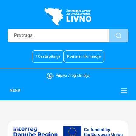
? Česta pitanja
Korisne informacije
Prijava / registracija
MENU