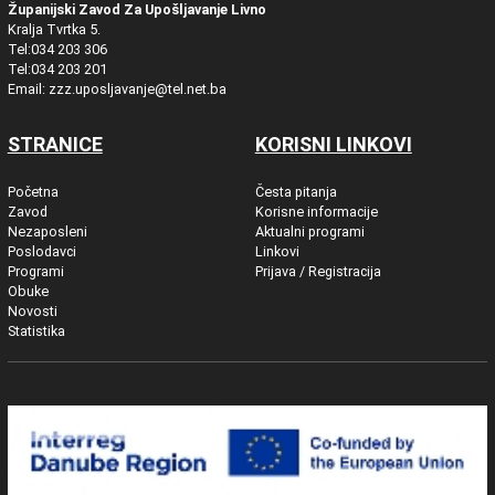
Županijski Zavod Za Upošljavanje Livno
Kralja Tvrtka 5.
Tel:034 203 306
Tel:034 203 201
Email: zzz.uposljavanje@tel.net.ba
STRANICE
KORISNI LINKOVI
Početna
Česta pitanja
Zavod
Korisne informacije
Nezaposleni
Aktualni programi
Poslodavci
Linkovi
Programi
Prijava / Registracija
Obuke
Novosti
Statistika