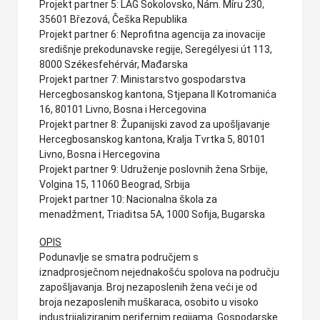
Projekt partner 5: LAG Sokolovsko, Nám. Míru 230,
35601 Březová, Češka Republika
Projekt partner 6: Neprofitna agencija za inovacije
središnje prekodunavske regije, Seregélyesi út 113,
8000 Székesfehérvár, Mađarska
Projekt partner 7: Ministarstvo gospodarstva
Hercegbosanskog kantona, Stjepana II Kotromanića
16, 80101 Livno, Bosna i Hercegovina
Projekt partner 8: Županijski zavod za upošljavanje
Hercegbosanskog kantona, Kralja Tvrtka 5, 80101
Livno, Bosna i Hercegovina
Projekt partner 9: Udruženje poslovnih žena Srbije,
Volgina 15, 11060 Beograd, Srbija
Projekt partner 10: Nacionalna škola za
menadžment, Triaditsa 5A, 1000 Sofija, Bugarska
OPIS
Podunavlje se smatra područjem s
iznadprosječnom nejednakošću spolova na području
zapošljavanja. Broj nezaposlenih žena veći je od
broja nezaposlenih muškaraca, osobito u visoko
industrijaliziranim perifernim regijama. Gospodarske