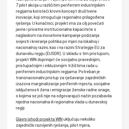
7 pilot akcija u različitim perifernim industrijskim
regijama koristeći krovni koncept društvene
inovacije, koji omogućuje regionalno prilagođena
rješenja. U konačnici, projekt ima za cilj povećati
javne i privatne institucionalne kapacitete s
naglaskom na inovativne kampanje podizanja
svijesti i kreiranje politika po mjeri na lokalnoj i
nacionalnoj razini, kao i na razini Strategije EU za
dunavsku regiju (EUSDR). U skladu s tim pristupom,
projekt WIN doprinijet će socijalno pravednijim,
pristupačnijim i inkluzivnijim tržištima rada u
perifernim industrijskim regijama. Potreban je
transnacionalni pristup za rješavanje zajedničkih
izazova marginalizacije perifernih mjesta, socijalne
isključenosti žena i emigracije ženske radne snage,
s kojima se još nije na odgovarajući način pozabavila
nijedna nacionalna ili regionalna vlada u dunavskoj
regiji.
Glavni ishodi projekta WIN
uključuju nekoliko
zajednički razvijenih rješenja, pilot mjera,