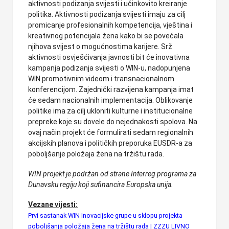
aktivnosti podizanja svijesti i učinkovito kreiranje
politika. Aktivnosti podizanja svijesti imaju za cilj
promicanje profesionalnih kompetencija, vještina i
kreativnog potencijala žena kako bi se povećala
njihova svijest o mogućnostima karijere. Srž
aktivnosti osvješćivanja javnosti bit će inovativna
kampanja podizanja svijesti o WIN-u, nadopunjena
WIN promotivnim videom i transnacionalnom
konferencijom. Zajednički razvijena kampanja imat
će sedam nacionalnih implementacija. Oblikovanje
politike ima za cilj ukloniti kulturne i institucionalne
prepreke koje su dovele do nejednakosti spolova. Na
ovaj način projekt će formulirati sedam regionalnih
akcijskih planova i političkih preporuka EUSDR-a za
poboljšanje položaja žena na tržištu rada.
WIN projekt je podržan od strane Interreg programa za
Dunavsku regiju koji sufinancira Europska unija.
Vezane vijesti:
Prvi sastanak WIN Inovacijske grupe u sklopu projekta
poboljšanja položaja žena na tržištu rada | ZZZU LIVNO