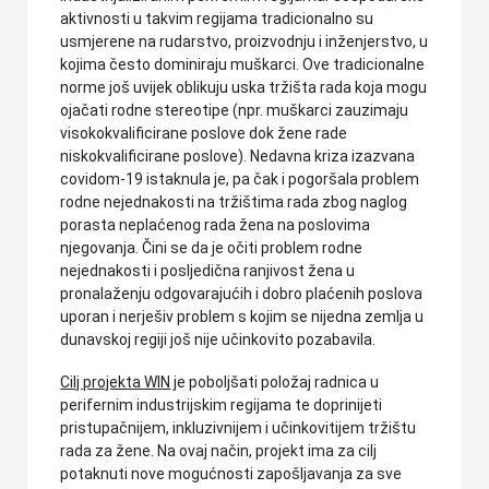
aktivnosti u takvim regijama tradicionalno su
usmjerene na rudarstvo, proizvodnju i inženjerstvo, u
kojima često dominiraju muškarci. Ove tradicionalne
norme još uvijek oblikuju uska tržišta rada koja mogu
ojačati rodne stereotipe (npr. muškarci zauzimaju
visokokvalificirane poslove dok žene rade
niskokvalificirane poslove). Nedavna kriza izazvana
covidom-19 istaknula je, pa čak i pogoršala problem
rodne nejednakosti na tržištima rada zbog naglog
porasta neplaćenog rada žena na poslovima
njegovanja. Čini se da je očiti problem rodne
nejednakosti i posljedična ranjivost žena u
pronalaženju odgovarajućih i dobro plaćenih poslova
uporan i nerješiv problem s kojim se nijedna zemlja u
dunavskoj regiji još nije učinkovito pozabavila.
Cilj projekta WIN
je poboljšati položaj radnica u
perifernim industrijskim regijama te doprinijeti
pristupačnijem, inkluzivnijem i učinkovitijem tržištu
rada za žene. Na ovaj način, projekt ima za cilj
potaknuti nove mogućnosti zapošljavanja za sve