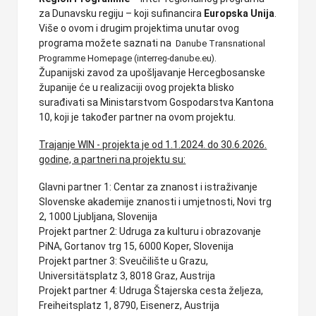
za Dunavsku regiju – koji sufinancira
Europska Unija
.
Više o ovom i drugim projektima unutar ovog
programa možete saznati na
Danube Transnational
.
Programme Homepage (interreg-danube.eu)
Županijski zavod za upošljavanje Hercegbosanske
županije će u realizaciji ovog projekta blisko
surađivati sa Ministarstvom Gospodarstva Kantona
10, koji je također partner na ovom projektu.
Trajanje WIN - projekta je od 1.1.2024. do 30.6.2026.
godine, a partneri na projektu su:
Glavni partner 1: Centar za znanost i istraživanje
Slovenske akademije znanosti i umjetnosti, Novi trg
2, 1000 Ljubljana, Slovenija
Projekt partner 2: Udruga za kulturu i obrazovanje
PiNA, Gortanov trg 15, 6000 Koper, Slovenija
Projekt partner 3: Sveučilište u Grazu,
Universitätsplatz 3, 8018 Graz, Austrija
Projekt partner 4: Udruga Štajerska cesta željeza,
Freiheitsplatz 1, 8790, Eisenerz, Austrija