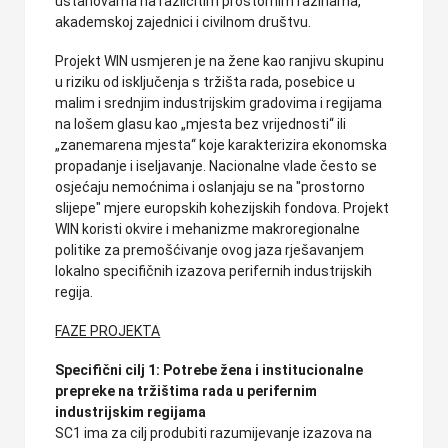
ustanovama na različitim prostornim razinama,
akademskoj zajednici i civilnom društvu.
Projekt WIN usmjeren je na žene kao ranjivu skupinu
u riziku od isključenja s tržišta rada, posebice u
malim i srednjim industrijskim gradovima i regijama
na lošem glasu kao „mjesta bez vrijednosti“ ili
„zanemarena mjesta“ koje karakterizira ekonomska
propadanje i iseljavanje. Nacionalne vlade često se
osjećaju nemoćnima i oslanjaju se na "prostorno
slijepe" mjere europskih kohezijskih fondova. Projekt
WIN koristi okvire i mehanizme makroregionalne
politike za premošćivanje ovog jaza rješavanjem
lokalno specifičnih izazova perifernih industrijskih
regija.
FAZE PROJEKTA
Specifični cilj 1: Potrebe žena i institucionalne
prepreke na tržištima rada u perifernim
industrijskim regijama
SC1 ima za cilj produbiti razumijevanje izazova na