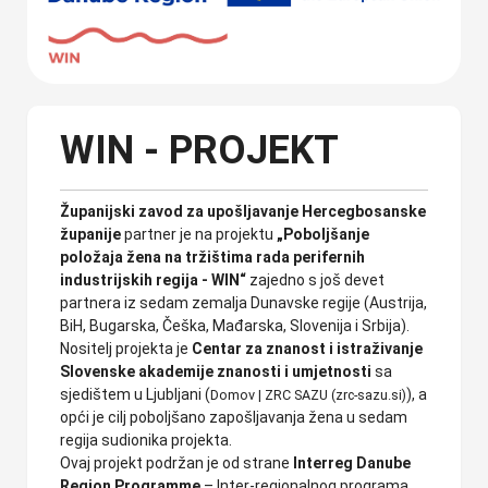
WIN - PROJEKT
Županijski zavod za upošljavanje Hercegbosanske
županije
partner je na projektu
„Poboljšanje
položaja žena na tržištima rada perifernih
industrijskih regija - WIN“
zajedno s još devet
partnera iz sedam zemalja Dunavske regije (Austrija,
BiH, Bugarska, Češka, Mađarska, Slovenija i Srbija).
Nositelj projekta je
Centar za znanost i istraživanje
Slovenske akademije znanosti i umjetnosti
sa
sjedištem u Ljubljani (
), a
Domov | ZRC SAZU (zrc-sazu.si)
opći je cilj poboljšano zapošljavanja žena u sedam
regija sudionika projekta.
Ovaj projekt podržan je od strane
Interreg Danube
Region Programme
– Inter-regionalnog programa