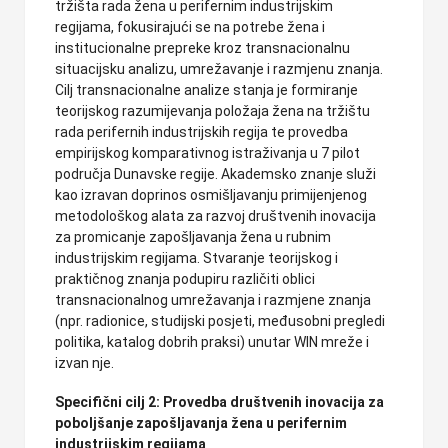
tržišta rada žena u perifernim industrijskim
regijama, fokusirajući se na potrebe žena i
institucionalne prepreke kroz transnacionalnu
situacijsku analizu, umrežavanje i razmjenu znanja.
Cilj transnacionalne analize stanja je formiranje
teorijskog razumijevanja položaja žena na tržištu
rada perifernih industrijskih regija te provedba
empirijskog komparativnog istraživanja u 7 pilot
područja Dunavske regije. Akademsko znanje služi
kao izravan doprinos osmišljavanju primijenjenog
metodološkog alata za razvoj društvenih inovacija
za promicanje zapošljavanja žena u rubnim
industrijskim regijama. Stvaranje teorijskog i
praktičnog znanja podupiru različiti oblici
transnacionalnog umrežavanja i razmjene znanja
(npr. radionice, studijski posjeti, međusobni pregledi
politika, katalog dobrih praksi) unutar WIN mreže i
izvan nje.
Specifični cilj 2: Provedba društvenih inovacija za
poboljšanje zapošljavanja žena u perifernim
industrijskim regijama