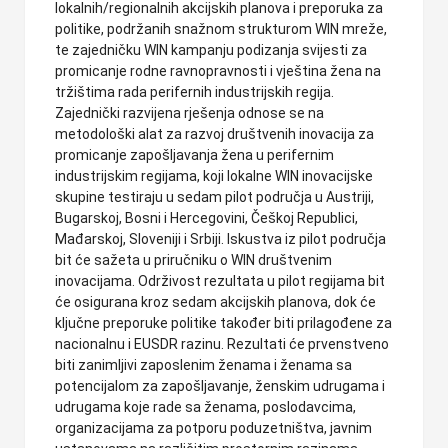
lokalnih/regionalnih akcijskih planova i preporuka za
politike, podržanih snažnom strukturom WIN mreže,
te zajedničku WIN kampanju podizanja svijesti za
promicanje rodne ravnopravnosti i vještina žena na
tržištima rada perifernih industrijskih regija.
Zajednički razvijena rješenja odnose se na
metodološki alat za razvoj društvenih inovacija za
promicanje zapošljavanja žena u perifernim
industrijskim regijama, koji lokalne WIN inovacijske
skupine testiraju u sedam pilot područja u Austriji,
Bugarskoj, Bosni i Hercegovini, Češkoj Republici,
Mađarskoj, Sloveniji i Srbiji. Iskustva iz pilot područja
bit će sažeta u priručniku o WIN društvenim
inovacijama. Održivost rezultata u pilot regijama bit
će osigurana kroz sedam akcijskih planova, dok će
ključne preporuke politike također biti prilagođene za
nacionalnu i EUSDR razinu. Rezultati će prvenstveno
biti zanimljivi zaposlenim ženama i ženama sa
potencijalom za zapošljavanje, ženskim udrugama i
udrugama koje rade sa ženama, poslodavcima,
organizacijama za potporu poduzetništva, javnim