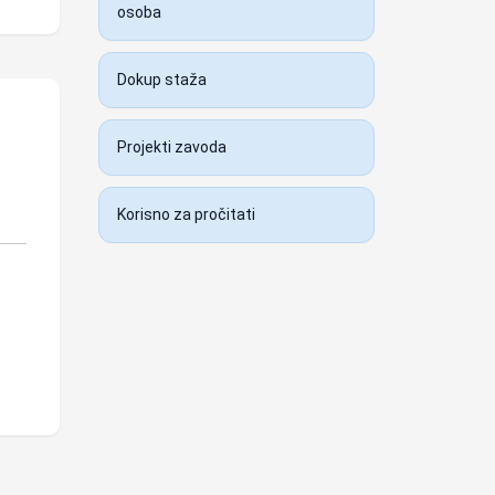
osoba
Dokup staža
Projekti zavoda
Korisno za pročitati