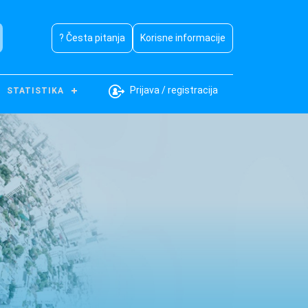
? Česta pitanja
Korisne informacije
Prijava / registracija
STATISTIKA