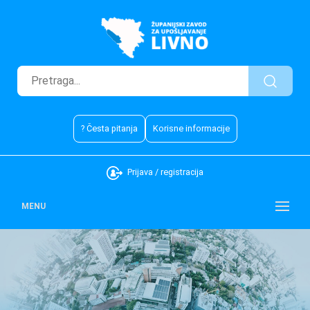
? Česta pitanja
Korisne informacije
Prijava / registracija
MENU