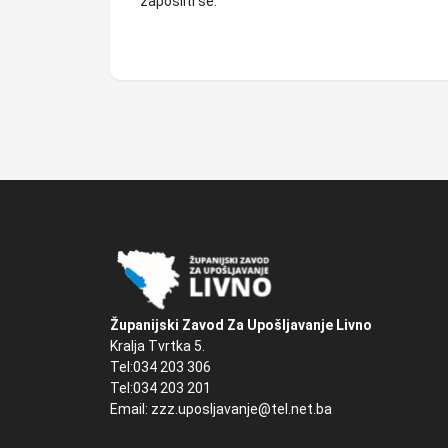
zaposliti se.
Županijski Zavod Za Upošljavanje Livno
Kralja Tvrtka 5.
Tel:034 203 306
Tel:034 203 201
Email: zzz.uposljavanje@tel.net.ba