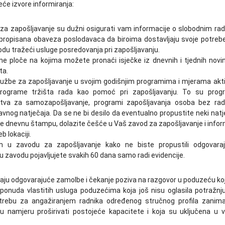
će izvore informiranja:
 za zapošljavanje su dužni osigurati vam informacije o slobodnim ra
propisana obaveza poslodavaca da biroima dostavljaju svoje potreb
vodu tražeći usluge posredovanja pri zapošljavanju.
ne ploče na kojima možete pronaći isječke iz dnevnih i tjednih novi
ta.
službe za zapošljavanje u svojim godišnjim programima i mjerama akt
 programe tržišta rada kao pomoć pri zapošljavanju. To su prog
sredstva za samozapošljavanje, programi zapošljavanja osoba bez ra
javnog natječaja. Da se ne bi desilo da eventualno propustite neki natj
te dnevnu štampu, dolazite češće u Vaš zavod za zapošljavanje i infor
 lokaciji.
m u zavodu za zapošljavanje kako ne biste propustili odgovara
 u zavodu pojavljujete svakih 60 dana samo radi evidencije.
ju odgovarajuće zamolbe i čekanje poziva na razgovor u poduzeću koj
e ponuda vlastitih usluga poduzećima koja još nisu oglasila potražnj
trebu za angažiranjem radnika određenog stručnog profila zanima
u namjeru proširivati postojeće kapacitete i koja su uključena u 