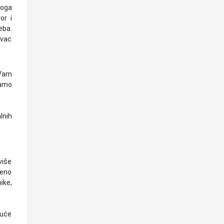
toga
or i
eba.
avac
 Vam
samo
lnih
više
beno
ike,
guće