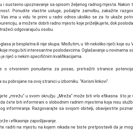
ću i sustavno upoznavanje sa opisom željenog radnog mjesta. Nakon 
ičnost. Ponudite vlastite usluge, pošaljite zamolbu, zakažite razgov
a Vas ima u vidu te primi u radni odnos ukoliko se za to ukaže potr
renciju, a možete dobiti radno mjesto koje priželjkujete, dok poslod
io tražeći odgovarajuću osobu.
glasa je besplatna ili nije skupa. Međutim, u tih nekoliko riječi koje su
je koje mogu biti interesantne poslodavcima. Oglašavanje u novinama 
e riječ o nekim specifičnim kvalifikacijama.
je o otvorenim ponudama za posao, pretražiti stranice potencija
u pobrojane na ovoj stranici u izborniku. "Korisni linkovi".
ujete „mrežu“ u svom okružju. „Mreža“ može biti vrlo efikasna. što je 
 da ćete biti informirani o slobodnim radnim mjestima koja nisu služ
vnog informiranja. Razgovarajte sa svojom obitelji, obavijestite poznan
že i efikasnije zapošljavanje.
 raditi na mjestu na kojem nikada ne biste pretpostavili da je mo