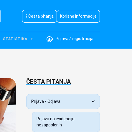
? Česta pitanja
Korisne informacije
Prijava / registracija
STATISTIKA
ČESTA PITANJA
Prijava / Odjava
Prijava na evidenciju
nezaposlenih