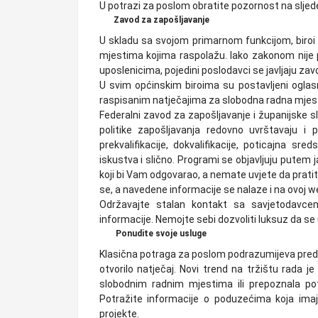
U potrazi za poslom obratite pozornost na sljede
Zavod za zapošljavanje
U skladu sa svojom primarnom funkcijom, biroi
mjestima kojima raspolažu. Iako zakonom nije 
uposlenicima, pojedini poslodavci se javljaju za
U svim općinskim biroima su postavljeni oglas
raspisanim natječajima za slobodna radna mjes
Federalni zavod za zapošljavanje i županijske 
politike zapošljavanja redovno uvrštavaju i
prekvalifikacije, dokvalifikacije, poticajna 
iskustva i slično. Programi se objavljuju putem 
koji bi Vam odgovarao, a nemate uvjete da prati
se, a navedene informacije se nalaze i na ovoj web
Održavajte stalan kontakt sa savjetodavce
informacije. Nemojte sebi dozvoliti luksuz da se
Ponudite svoje usluge
Klasična potraga za poslom podrazumijeva preda
otvorilo natječaj. Novi trend na tržištu rada j
slobodnim radnim mjestima ili prepoznala po
Potražite informacije o poduzećima koja imaj
projekte.