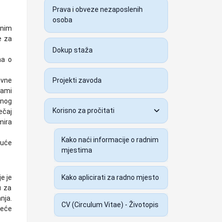
Prava i obveze nezaposlenih
osoba
dnim
e za
Dokup staža
na o
ivne
Projekti zavoda
rami
dnog
Korisno za pročitati
ečaj
mira
Kako naći informacije o radnim
juće
mjestima
e je
Kako aplicirati za radno mjesto
u za
nja.
CV (Circulum Vitae) - Životopis
veće