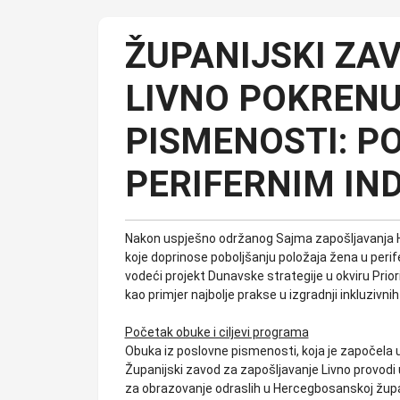
ŽUPANIJSKI ZA
LIVNO POKRENU
PISMENOSTI: P
PERIFERNIM IN
Nakon uspješno održanog Sajma zapošljavanja HB
koje doprinose poboljšanju položaja žena u perif
vodeći projekt Dunavske strategije u okviru Priori
kao primjer najbolje prakse u izgradnji inkluzivnih 
Početak obuke i ciljevi programa
Obuka iz poslovne pismenosti, koja je započela u
Županijski zavod za zapošljavanje Livno provodi 
za obrazovanje odraslih u Hercegbosanskoj župa