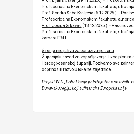
Prof. Dijana Ćavar
(29.11.2025.) – Troškovi, kalkul
Profesorica na Ekonomskom fakultetu, stručnja
Prof. Sandra Soče Kraljević
(6.12.2025.) – Poslo
Profesorica na Ekonomskom fakultetu, autorica n
Prof. Josipa Grbavac
(13.12.2025.) – Računovodst
Profesorica na Ekonomskom fakultetu, stručnjaki
komore FBiH.
Širenje inicijativa za osnaživanje žena
Županijski zavod za zapošljavanje Livno planira d
Hercegbosanskoj županiji. Pozivamo sve zainteres
doprinositi razvoju lokalne zajednice.
Projekt WIN „Poboljšanje položaja žena na tržištu ra
Dunavsku regiju, koji sufinancira Europska unija.