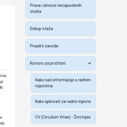
Prava i obveze nezaposlenih
osoba
Dokup staža
Projekti zavoda
Korisno za pročitati
tima
Kako naći informacije o radnim
je
mjestima
IN
Kako aplicirati za radno mjesto
CV (Circulum Vitae) - Životopis
vi
ele