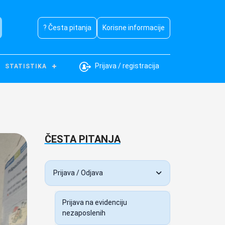
? Česta pitanja
Korisne informacije
Prijava / registracija
STATISTIKA
ČESTA PITANJA
Prijava / Odjava
Prijava na evidenciju
nezaposlenih