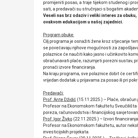
promijeniti posao, a traje tijekom studenog i pr
sati, a predavači su stručnjaci s bogatim akad
Veseli nas brz odaziv i veliki interes za obuk
ovakvom edukacijom u našoj zajednici.
Program obuke:
Cilj programa je osnažiti žene kroz stjecanje tem
se povećavaju njihove mogućnosti za zapošljavan
polaznice će naučiti kako jasno i učinkovito komun
obračunavati plaće, razumjeti porezni sustav, pra
pronaći izvore financiranja.
Na kraju programa, sve polaznice dobit će certif
vrijedan dodatak u prijavama za posao ili pri pokr
Predavači:
Prof. Ante Džidić
(15.11.2025.) – Plaće, obračun p
Profesor na Ekonomskom fakultetu Sveučilišta u M
poreza, računovodstva i financijskog savjetovan
Prof. Igor Živko
(22.11.2025.) – Izvori financiranja
Profesor na Ekonomskom fakultetu, autor nekoliko
investicijskih projekata.