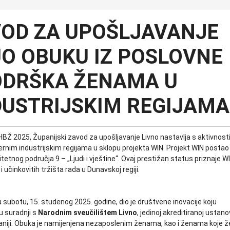
VOD ZA UPOŠLJAVANJE
O OBUKU IZ POSLOVNE
ODRŠKA ŽENAMA U
DUSTRIJSKIM REGIJAMA
Ž 2025, Županijski zavod za upošljavanje Livno nastavlja s aktivnos
ernim industrijskim regijama u sklopu projekta WIN. Projekt WIN postao 
tetnog područja 9 – „Ljudi i vještine“. Ovaj prestižan status priznaje W
i učinkovitih tržišta rada u Dunavskoj regiji.
 subotu, 15. studenog 2025. godine, dio je društvene inovacije koju
u suradnji s
Narodnim sveučilištem Livno
, jedinoj akreditiranoj ustano
niji. Obuka je namijenjena nezaposlenim ženama, kao i ženama koje ž