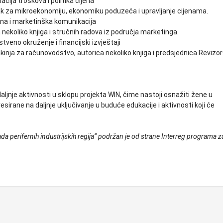
acija troškova i politika cijena
k za mikroekonomiju, ekonomiku poduzeća i upravljanje cijenama.
vna i marketinška komunikacija
ekoliko knjiga i stručnih radova iz područja marketinga.
veno okruženje i financijski izvještaji
nja za računovodstvo, autorica nekoliko knjiga i predsjednica Revizo
aljnje aktivnosti u sklopu projekta WIN, čime nastoji osnažiti žene u
irane na daljnje uključivanje u buduće edukacije i aktivnosti koji će
da perifernih industrijskih regija“ podržan je od strane Interreg programa z