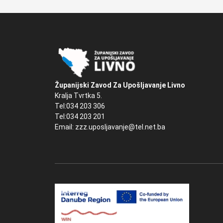
Županijski Zavod Za Upošljavanje Livno
Kralja Tvrtka 5.
Tel:034 203 306
Tel:034 203 201
Email: zzz.uposljavanje@tel.net.ba