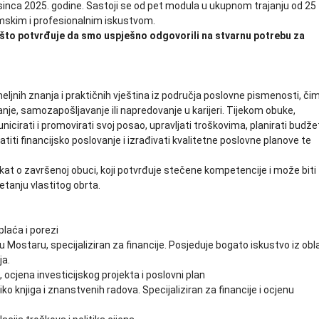
osinca 2025. godine. Sastoji se od pet modula u ukupnom trajanju od 25
emskim i profesionalnim iskustvom.
u, što potvrđuje da smo uspješno odgovorili na stvarnu potrebu za
eljnih znanja i praktičnih vještina iz područja poslovne pismenosti, či
je, samozapošljavanje ili napredovanje u karijeri. Tijekom obuke,
icirati i promovirati svoj posao, upravljati troškovima, planirati budže
titi financijsko poslovanje i izrađivati kvalitetne poslovne planove te
ikat o završenoj obuci, koji potvrđuje stečene kompetencije i može biti
etanju vlastitog obrta.
laća i porezi
ostaru, specijaliziran za financije. Posjeduje bogato iskustvo iz obl
ja.
, ocjena investicijskog projekta i poslovni plan
 knjiga i znanstvenih radova. Specijaliziran za financije i ocjenu